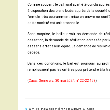
Comme souvent, le bail rural avait été conclu auprès 
à disposition des biens loués auprès de la société
formule très couramment mise en œuvre ne confèr
cette société est unipersonnelle.
Sans surprise, le bailleur voit sa demande de rés
cassation, la demande de résiliation adressée par l
est sans effet à leur égard. La demande de résiliation
décédé.
Dans ces conditions, le bail est poursuivi au pro
remplissaient pas les critères pour prétendre à la tr
(
Cass., 3ème civ., 30 mai 2024, n° 22-22.158
)
VOUS DEVRIEZ ÉGALEMENT AIMER